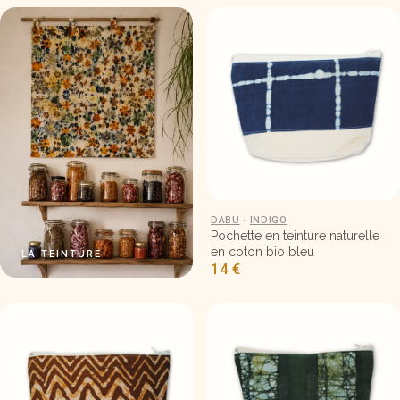
Petite pochette en tissu 18×15 – 
DABU
·
INDIGO
Pochette en teinture naturelle
en coton bio bleu
LA TEINTURE
14
€