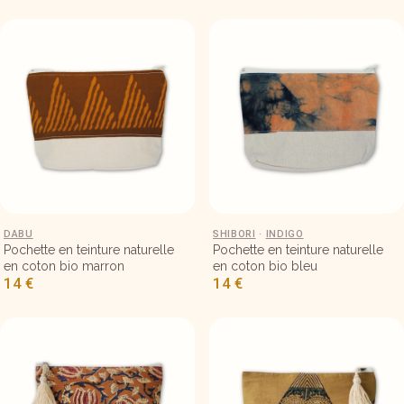
Petite pochette en tissu 18×15 – Motif marron
DABU
Petite pochette en tissu 18×15 – 
SHIBORI
·
INDIGO
Pochette en teinture naturelle
Pochette en teinture naturelle
en coton bio marron
en coton bio bleu
14
€
14
€