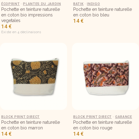
Petite pochette en tissu 18×15 – Ecoprint
ÉCOPRINT
·
PLANTES DU JARDIN
Petite pochette en tissu 18×15 –
BATIK
·
INDIGO
Pochette en teinture naturelle
Pochette en teinture naturelle
en coton bio impressions
en coton bio bleu
14
€
vegetales
14
€
Existe en 4 déclinaisons
Petite pochette en tissu 18×15 – Kalam marron
BLOCK PRINT DIRECT
Petite pochette en tissu 18×15 –
BLOCK PRINT DIRECT
·
GARANCE
Pochette en teinture naturelle
Pochette en teinture naturelle
en coton bio marron
en coton bio rouge
14
€
14
€