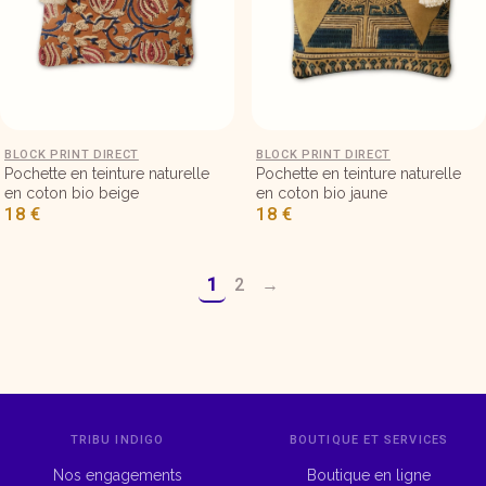
Pochette en tissu plate 21×15 – Beige fleurs
BLOCK PRINT DIRECT
Pochette en tissu plate 21×15 – B
BLOCK PRINT DIRECT
Pochette en teinture naturelle
Pochette en teinture naturelle
en coton bio beige
en coton bio jaune
18
€
18
€
1
2
→
TRIBU INDIGO
BOUTIQUE ET SERVICES
Nos engagements
Boutique en ligne