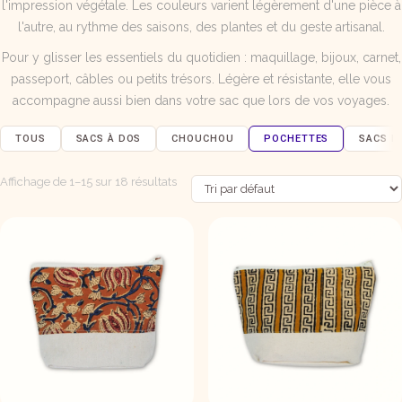
l'impression végétale. Les couleurs varient légèrement d'une pièce à
l'autre, au rythme des saisons, des plantes et du geste artisanal.
Pour y glisser les essentiels du quotidien : maquillage, bijoux, carnet,
passeport, câbles ou petits trésors. Légère et résistante, elle vous
accompagne aussi bien dans votre sac que lors de vos voyages.
TOUS
SACS À DOS
CHOUCHOU
POCHETTES
SACS B
Affichage de 1–15 sur 18 résultats