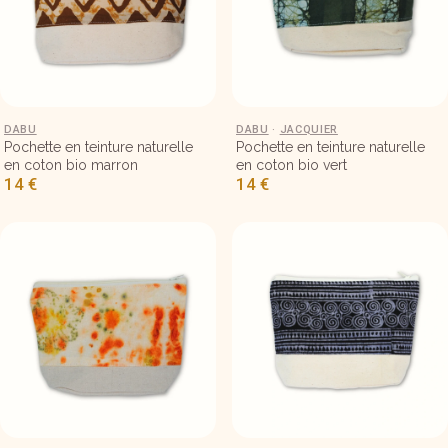
Petite pochette en tissu 18×15 – Dabu marron
DABU
Petite pochette en tissu 18×15 – 
DABU
·
JACQUIER
Pochette en teinture naturelle
Pochette en teinture naturelle
en coton bio marron
en coton bio vert
14
€
14
€