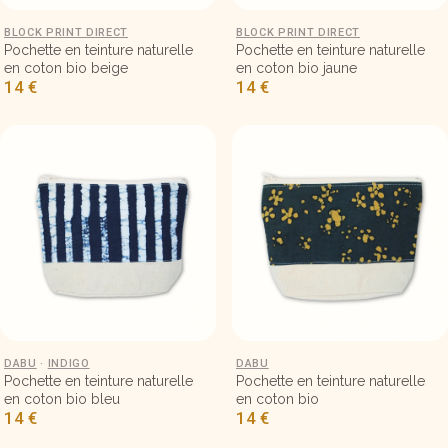
Petite pochette en tissu 18×15 – Beige fleurs
BLOCK PRINT DIRECT
Petite pochette en tissu 18×15 – 
BLOCK PRINT DIRECT
Pochette en teinture naturelle
Pochette en teinture naturelle
en coton bio beige
en coton bio jaune
14
€
14
€
Petite pochette en tissu 18×15 – Dabu bleu
DABU
·
INDIGO
Petite pochette en tissu 18×15 – 
DABU
Pochette en teinture naturelle
Pochette en teinture naturelle
en coton bio bleu
en coton bio
14
€
14
€