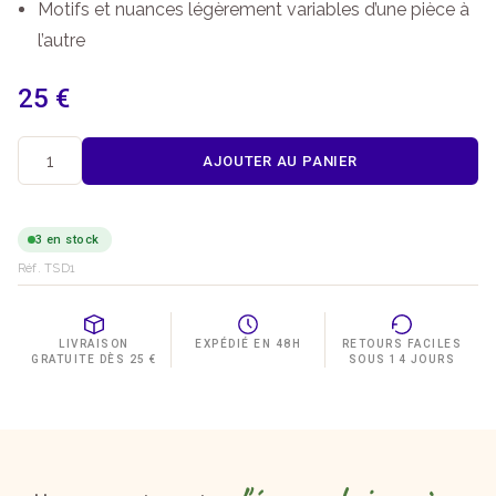
Motifs et nuances légèrement variables d’une pièce à
l’autre
25
€
AJOUTER AU PANIER
quantité
de
Sac
à
3 en stock
dos
Réf. TSD1
en
toile
léger
jaune
LIVRAISON
EXPÉDIÉ EN 48H
RETOURS FACILES
géo
GRATUITE DÈS 25 €
SOUS 14 JOURS
40x30
cm