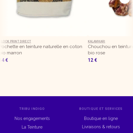
BLOCK PRINT DIRECT
KALAMKARI
Pochette en teinture naturelle en coton
Chouchou en teinture
bio marron
bio rose
14
€
12
€
TRIBU INDIGO
BOUTIQUE ET SERVICES
Nos engagements
Boutique en ligne
Livraisons & retours
La Teinture