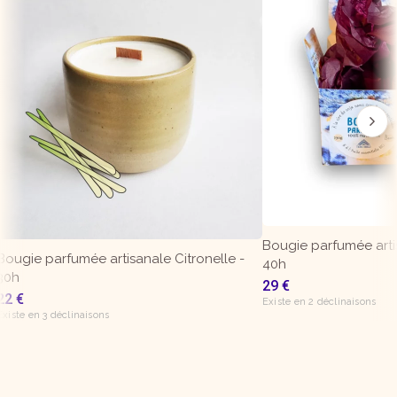
Bougie parfumée arti
Bougie parfumée artisanale Citronelle -
40h
30h
29
€
22
€
Existe en 2 déclinaisons
Existe en 3 déclinaisons