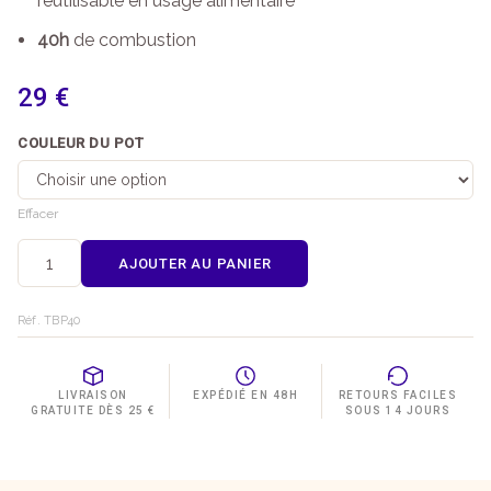
réutilisable en usage alimentaire
40h
de combustion
29
€
COULEUR DU POT
Effacer
AJOUTER AU PANIER
quantité
de
Bougie
Réf. TBP40
parfumée
artisanale
Pin
Sylvestre
LIVRAISON
EXPÉDIÉ EN 48H
RETOURS FACILES
GRATUITE DÈS 25 €
SOUS 14 JOURS
40h