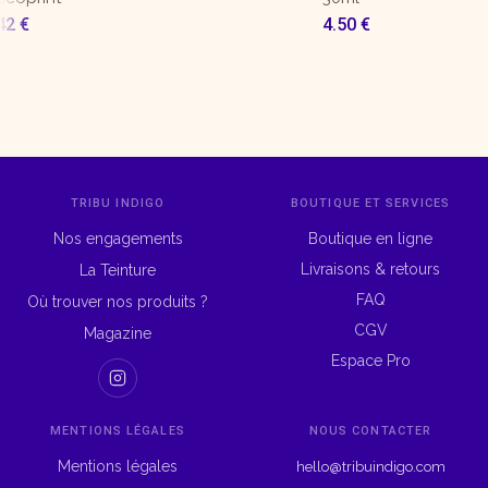
42
€
4.50
€
TRIBU INDIGO
BOUTIQUE ET SERVICES
Nos engagements
Boutique en ligne
Livraisons & retours
La Teinture
FAQ
Où trouver nos produits ?
CGV
Magazine
Espace Pro
MENTIONS LÉGALES
NOUS CONTACTER
Mentions légales
hello@tribuindigo.com