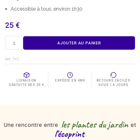
Accessible à tous, environ 1h30
25
€
AJOUTER AU PANIER
quantité
de
Kit
Réf. TKC
DIY
-
Chouchou
en
LIVRAISON
EXPÉDIÉ EN 48H
RETOURS FACILES
GRATUITE DÈS 25 €
SOUS 14 JOURS
Teinture
Naturelle
les plantes du jardin
Une rencontre entre
et
l'écoprint
.