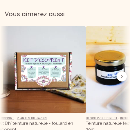
Vous aimerez aussi
ÉCOPRINT
·
PLANTES DU JARDIN
BLOCK PRINT DIRECT
·
INDIG
Kit DIY teinture naturelle - foulard en
Teinture naturelle tex
écoprint
30ml