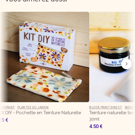
ÉCOPRINT
·
PLANTES DU JARDIN
BLOCK PRINT DIRECT
·
INDIG
Kit DIY - Pochette en Teinture Naturelle
Teinture naturelle tex
30ml
25
€
4.50
€