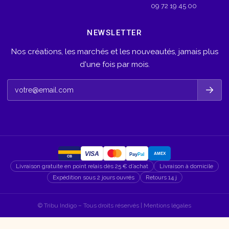
09 72 19 45 00
NEWSLETTER
Nos créations, les marchés et les nouveautés, jamais plus
d'une fois par mois.
VISA
AMEX
Pay
Pal
CB
Livraison gratuite en point relais dès 25 € d’achat
Livraison à domicile
Expédition sous 2 jours ouvrés
Retours 14 j
© Tribu Indigo – Tous droits réservés |
Mentions légales