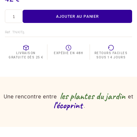
AJOUTER AU PANIER
quantité
de
Kit
Réf. TNKIT5
DIY
teinture
naturelle
-
LIVRAISON
EXPÉDIÉ EN 48H
RETOURS FACILES
GRATUITE DÈS 25 €
SOUS 14 JOURS
foulard
en
écoprint
les plantes du jardin
Une rencontre entre
et
l'écoprint
.